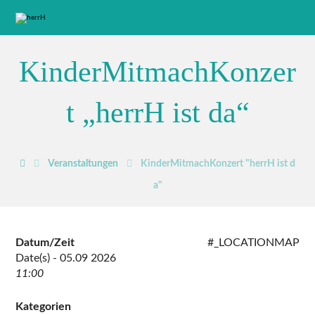
KinderMitmachKonzer
t „herrH ist da“
Veranstaltungen
KinderMitmachKonzert "herrH ist d
a"
Datum/Zeit
#_LOCATIONMAP
Date(s) - 05.09 2026
11:00
Kategorien