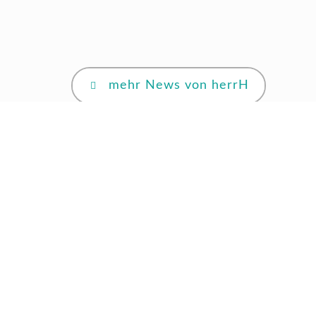
gibts 👇🏻
ZU DEN TOURTERMINEN
mehr News von herrH