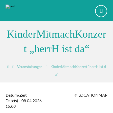
KinderMitmachKonzer
t „herrH ist da“
Veranstaltungen
KinderMitmachKonzert "herrH ist d
a"
Datum/Zeit
#_LOCATIONMAP
Date(s) - 08.04 2026
15:00