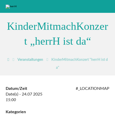
KinderMitmachKonzer
t „herrH ist da“
Veranstaltungen
KinderMitmachKonzert "herrH ist d
a"
Datum/Zeit
#_LOCATIONMAP
Date(s) - 24.07 2025
15:00
Kategorien