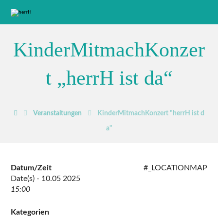
KinderMitmachKonzer
t „herrH ist da“
Veranstaltungen
KinderMitmachKonzert "herrH ist d
a"
Datum/Zeit
#_LOCATIONMAP
Date(s) - 10.05 2025
15:00
Kategorien