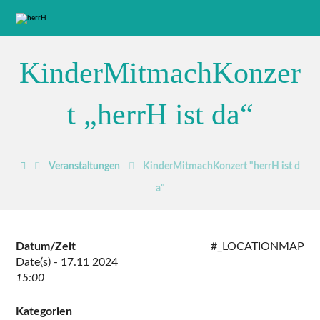
KinderMitmachKonzer
t „herrH ist da“
Veranstaltungen
KinderMitmachKonzert "herrH ist d
a"
Datum/Zeit
#_LOCATIONMAP
Date(s) - 17.11 2024
15:00
Kategorien