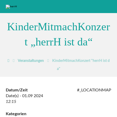
KinderMitmachKonzer
t „herrH ist da“
Veranstaltungen
KinderMitmachKonzert "herrH ist d
a"
Datum/Zeit
#_LOCATIONMAP
Date(s) - 01.09 2024
12:15
Kategorien