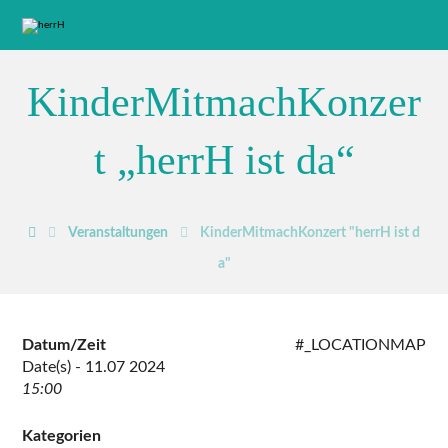
KinderMitmachKonzer
t „herrH ist da“
Veranstaltungen
KinderMitmachKonzert "herrH ist d
a"
Datum/Zeit
#_LOCATIONMAP
Date(s) - 11.07 2024
15:00
Kategorien