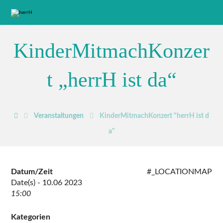
KinderMitmachKonzer
t „herrH ist da“
Veranstaltungen
KinderMitmachKonzert "herrH ist d
a"
Datum/Zeit
#_LOCATIONMAP
Date(s) - 10.06 2023
15:00
Kategorien