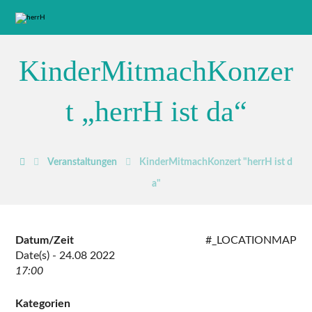
KinderMitmachKonzer
t „herrH ist da“
Veranstaltungen
KinderMitmachKonzert "herrH ist d
a"
Datum/Zeit
#_LOCATIONMAP
Date(s) - 24.08 2022
17:00
Kategorien