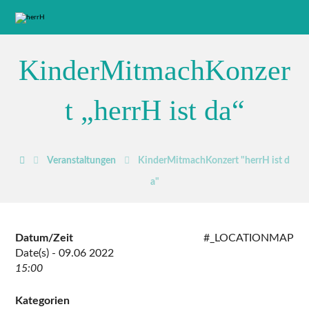
KinderMitmachKonzer
t „herrH ist da“
Veranstaltungen
KinderMitmachKonzert "herrH ist d
a"
Datum/Zeit
#_LOCATIONMAP
Date(s) - 09.06 2022
15:00
Kategorien