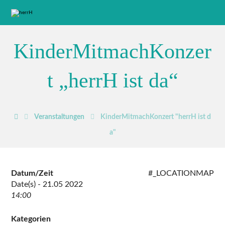
KinderMitmachKonzer
t „herrH ist da“
Veranstaltungen
KinderMitmachKonzert "herrH ist d
a"
Datum/Zeit
#_LOCATIONMAP
Date(s) - 21.05 2022
14:00
Kategorien