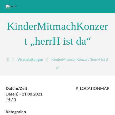
KinderMitmachKonzer
t „herrH ist da“
Veranstaltungen
KinderMitmachKonzert "herrH ist d
a"
Datum/Zeit
#_LOCATIONMAP
Date(s) - 21.08 2021
15:30
Kategorien