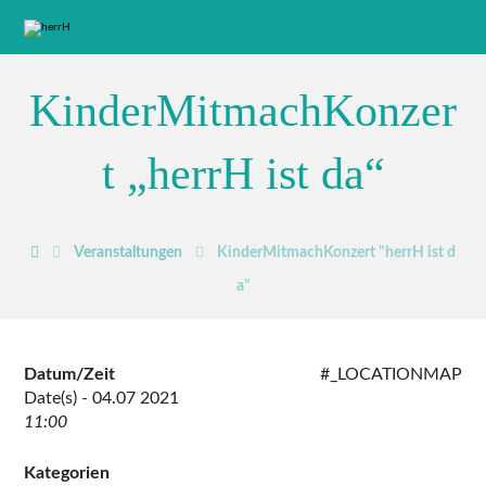
KinderMitmachKonzer
t „herrH ist da“
Veranstaltungen
KinderMitmachKonzert "herrH ist d
a"
Datum/Zeit
#_LOCATIONMAP
Date(s) - 04.07 2021
11:00
Kategorien