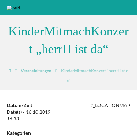
KinderMitmachKonzer
t „herrH ist da“
Veranstaltungen
KinderMitmachKonzert "herrH ist d
a"
Datum/Zeit
#_LOCATIONMAP
Date(s) - 16.10 2019
16:30
Kategorien