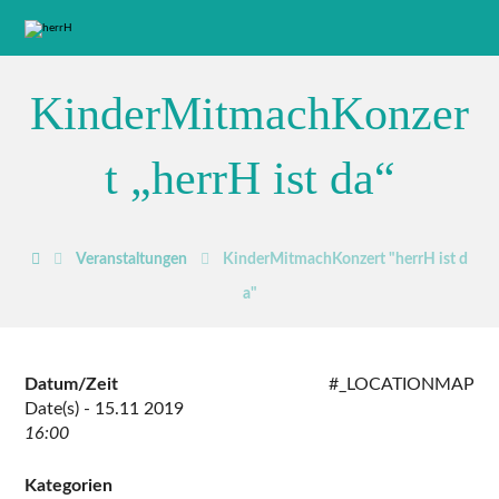
KinderMitmachKonzer
t „herrH ist da“
Veranstaltungen
KinderMitmachKonzert "herrH ist d
a"
Datum/Zeit
#_LOCATIONMAP
Date(s) - 15.11 2019
16:00
Kategorien