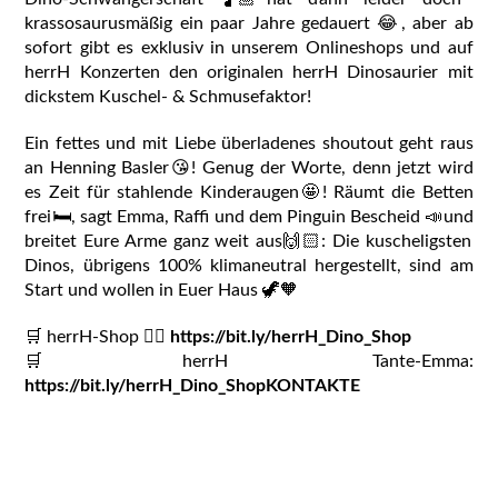
krassosaurusmäßig ein paar Jahre gedauert 😂, aber ab
sofort gibt es exklusiv in unserem Onlineshops und auf
herrH Konzerten den originalen herrH Dinosaurier mit
dickstem Kuschel- & Schmusefaktor!
Ein fettes und mit Liebe überladenes shoutout geht raus
an Henning Basler😘! Genug der Worte, denn jetzt wird
es Zeit für stahlende Kinderaugen🤩! Räumt die Betten
frei🛏, sagt Emma, Raffi und dem Pinguin Bescheid 📣und
breitet Eure Arme ganz weit aus🙌🏻: Die kuscheligsten
Dinos, übrigens 100% klimaneutral hergestellt, sind am
Start und wollen in Euer Haus 🦖🧡
🛒 herrH-Shop 👉🏻
https://bit.ly/herrH_Dino_Shop
🛒herrH Tante-Emma:
https://bit.ly/herrH_Dino_ShopKONTAKTE