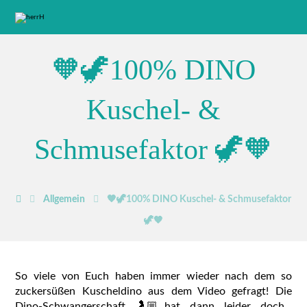
🧡🦖100% DINO
Kuschel- &
Schmusefaktor 🦖🧡
Allgemein
🧡🦖100% DINO Kuschel- & Schmusefaktor
🦖🧡
So viele von Euch haben immer wieder nach dem so
zuckersüßen Kuscheldino aus dem Video gefragt! Die
Dino-Schwangerschaft 🤰🏼hat dann leider doch